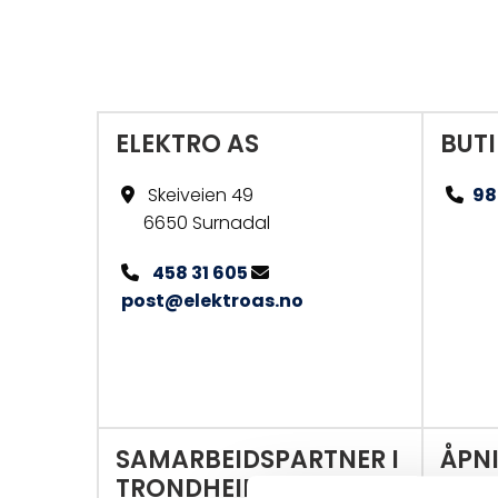
ELEKTRO AS
BUT
Skeiveien 49
98


6650 Surnadal
458 31 605


post@elektroas.no
SAMARBEIDSPARTNER I
ÅPN
TRONDHEIM