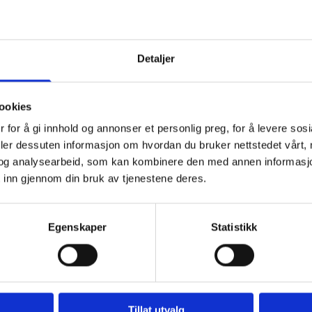
re: 08.00 - 16.00
925 215 996
Detaljer
ookies
 for å gi innhold og annonser et personlig preg, for å levere sos
deler dessuten informasjon om hvordan du bruker nettstedet vårt,
og analysearbeid, som kan kombinere den med annen informasjon d
TELEFON*
E-POS
 inn gjennom din bruk av tjenestene deres.
Egenskaper
Statistikk
Tillat utvalg