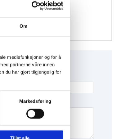
Om
iale mediefunksjoner og for å
 med partnerne våre innen
u har gjort tilgjengelig for
T*
Markedsføring
Tillat alle