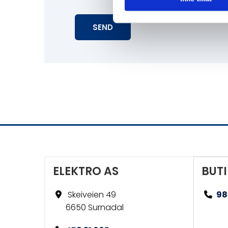
ELEKTRO AS
BUT
Skeiveien 49
98


6650 Surnadal