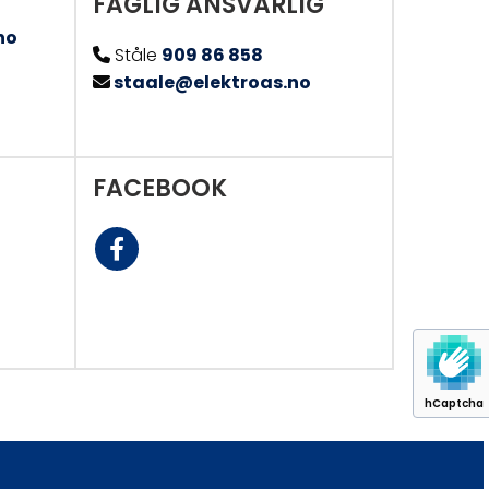
FAGLIG ANSVARLIG
no
Ståle
909 86 858

staale@elektroas.no

FACEBOOK
hCaptcha