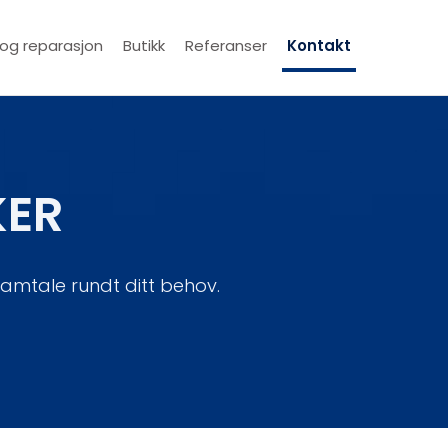
 og reparasjon
Butikk
Referanser
Kontakt
KER
samtale rundt ditt behov.