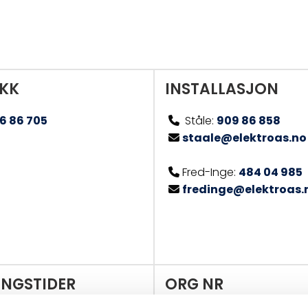
IKK
INSTALLASJON
6 86 705
Ståle:
909 86 858

staale@elektroas.no

Fred-Inge:
484 04 985

fredinge@elektroas.

INGSTIDER
ORG NR