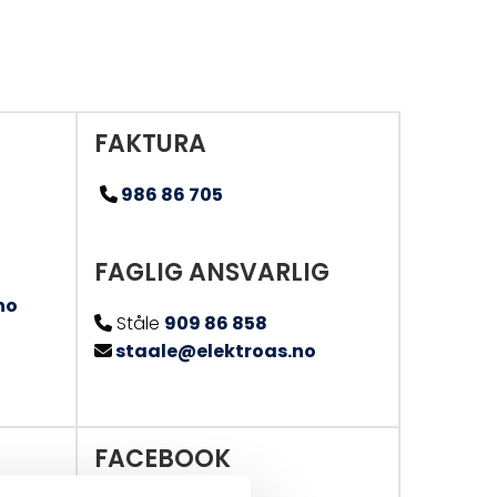
FAKTURA
986 86 705

FAGLIG ANSVARLIG
no
Ståle
909 86 858

staale@elektroas.no

FACEBOOK