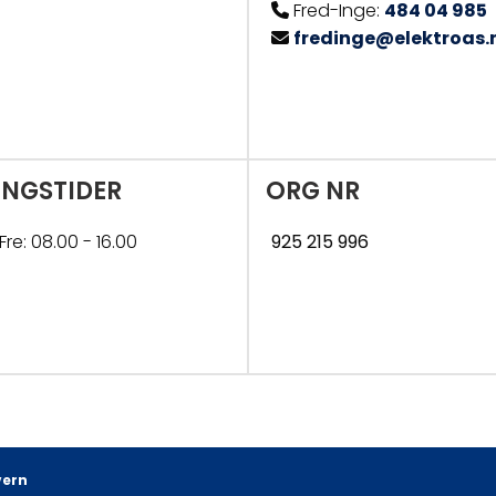
Fred-Inge:
484 04 985

fredinge@elektroas.

INGSTIDER
ORG NR
re: 08.00 - 16.00
925 215 996
vern