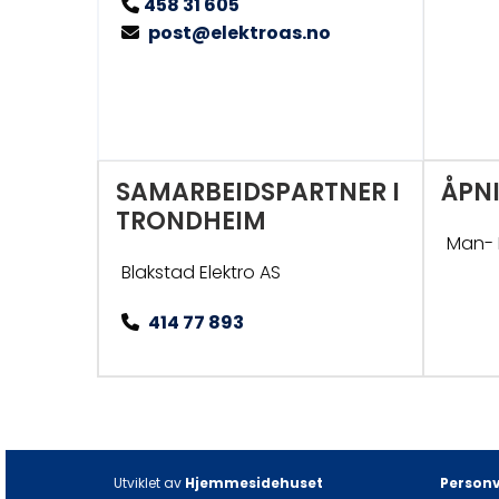
458 31 605

post@elektroas.no

SAMARBEIDSPARTNER I
ÅPN
TRONDHEIM
Man- F
Blakstad Elektro AS
414 77 893

Utviklet av
Hjemmesidehuset
Person