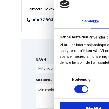
Man- F
Blakstad Elektro AS
414 77 893

Samtykke
Denne nettsiden anvender c
Vi bruker informasjonskapsler
analysere trafikken vår. Vi 
sosiale medier, annonsering 
NAVN*
dem, eller som de har samlet
Samtykkevalg
Nødvendig
MELDING
Ikke tillat