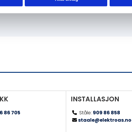
IKK
INSTALLASJON
6 86 705
Ståle:
909 86 858

staale@elektroas.no
