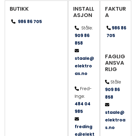
BUTIKK
INSTALL
FAKTUR
ASJON
A
986 86 705

Ståle:
986 86


909 86
705
858

FAGLIG
staale@
ANSVA
elektro
RLIG
as.no
Ståle

Fred-

909 86
Inge:
858
484 04

985
staale@

elektroa
freding
s.no
e@elekt