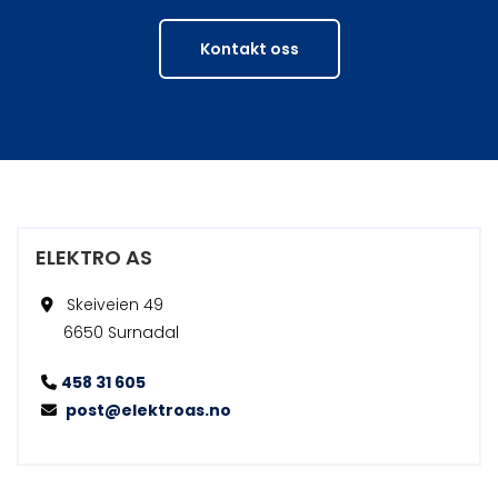
Kontakt oss
ELEKTRO AS
Skeiveien 49

6650 Surnadal
458 31 605

post@elektroas.no
