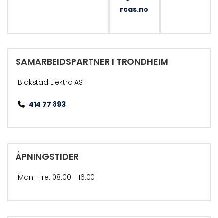
roas.no
SAMARBEIDSPARTNER I TRONDHEIM
Blakstad Elektro AS
414 77 893

ÅPNINGSTIDER
Man- Fre: 08.00 - 16.00