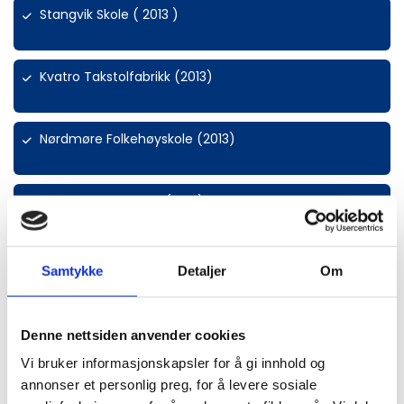
Stangvik Skole ( 2013 )
Kvatro Takstolfabrikk (2013)
Nørdmøre Folkehøyskole (2013)
Sveen Mek. versted (2013)
Sveen Auto (2014)
Samtykke
Detaljer
Om
Oxyvision (2013)
Denne nettsiden anvender cookies
Vi bruker informasjonskapsler for å gi innhold og
annonser et personlig preg, for å levere sosiale